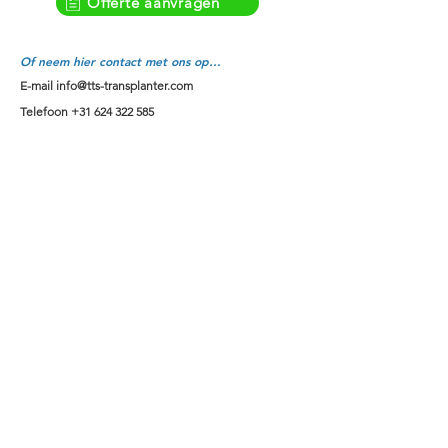
Automatische bodemdrukregeling
Offerte aanvragen
plant-trays
Plant op vlakke of verhoogde bedden
Slechts één machineoperator nodig
Of neem hier contact met ons op...
E-mail
info@tts-transplanter.com
Telefoon
+31 624 322 585
Plantmachines voor top-10 gewassen
Brassica (kool)
Selderij
Venkel
Bosbouw
Hennep
Sla
Uien
Suikerriet
Tabak