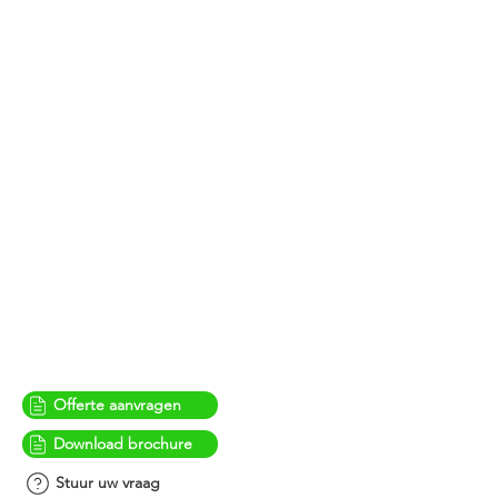
Tomaat
Alle automatische plantmachines
High density / Multi rower
Brassica planter
Accessoires
Tray handling systemen
& accessoires
Offerte aanvragen
Download brochure
Stuur uw vraag