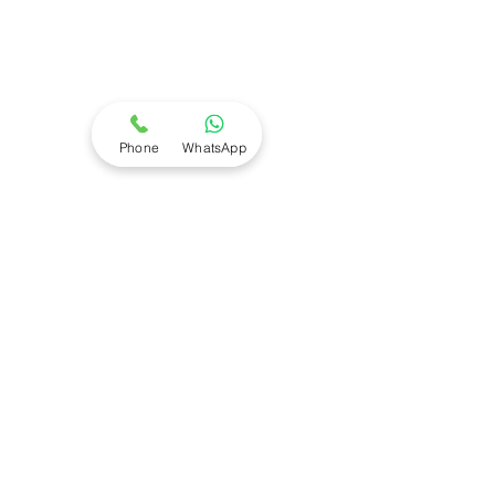
Phone
WhatsApp
TTS
Watermanseweg 1A
4891 SZ Rijsbergen
Nederland